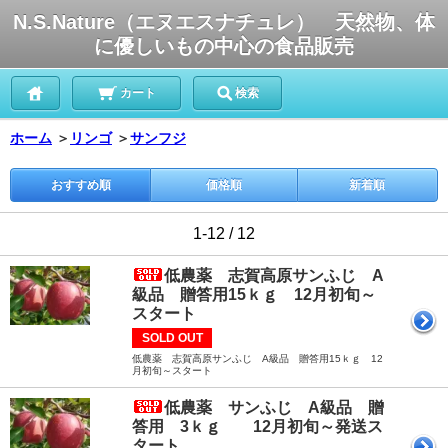
N.S.Nature（エヌエスナチュレ） 天然物、体
に優しいもの中心の食品販売
カート
検索
ホーム
＞
リンゴ
＞
サンフジ
おすすめ順
価格順
新着順
1-12 / 12
低農薬 志賀高原サンふじ A
級品 贈答用15ｋｇ 12月初旬～
スタート
SOLD OUT
低農薬 志賀高原サンふじ A級品 贈答用15ｋｇ 12
月初旬～スタート
低農薬 サンふじ A級品 贈
答用 3ｋｇ 12月初旬～発送ス
タート