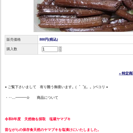
販売価格
800円(税込)
購入数
» 特定
● ご覧下さいまして 有り難う御座います。(゜゜)(。。)ペコリ ●
・‥…━━━☆ 商品について
令和8年度 天然物を採取 塩蔵ヤマブキ
昔ながらの保存食天然のヤマブキを塩漬けにいたしました。