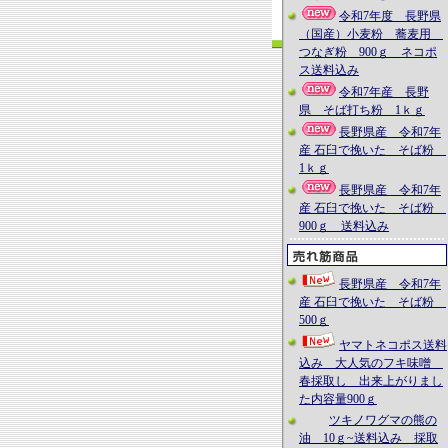
令和7年度 長野県
（国産）小麦粉 蕎麦用
つなぎ粉 900ｇ ネコポ
ス送料込み
令和7年産 長野
県 そば打ち粉 1ｋｇ
長野県産 令和7年
産 石臼で挽いた そば粉
1ｋｇ
長野県産 令和7年
産 石臼で挽いた そば粉
900ｇ 送料込み
長野県産 令和7年
産 石臼で挽いた そば粉
500ｇ
ヤマトネコポス送料
込み 大人気のフキ味噌
春採取し 出来上がりまし
た内容量900ｇ
ツキノワグマの熊の
油 10ｇ~送料込み 採取