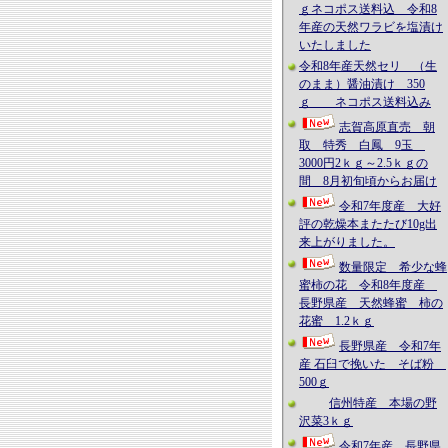
ｇネコポス送料込 令和8
年産の天然ワラビを塩漬け
いたしました
令和8年産天然セリ （生
のまま）醤油漬け 350
ｇ ネコポス送料込み
志賀高原直売 朝
取 特秀 白鳳 9玉
3000円2ｋｇ～2.5ｋｇの
間 8月初旬頃からお届け
令和7年度産 大好
評の乾燥本またたび10g出
来上がりました。
数量限定 希少な蜂
蜜柿の花 令和8年度産
長野県産 天然蜂蜜 柿の
花蜜 1.2ｋｇ
長野県産 令和7年
産 石臼で挽いた そば粉
500ｇ
信州特産 本場の野
沢菜3ｋｇ
令和7年産 長野県