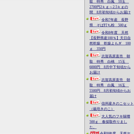
取 特秀 白鳳 10玉
2700円2ｋｇ～2.5ｋｇの
間 8月初旬頃からお届け
令和7年産 長野
県 そば打ち粉 500ｇ
令和8年度 天然
【長野県産100％】天日自
然乾燥 乾燥よもぎ 100
ｇ 350円
志賀高原直売 朝
取 特秀 白桃 15玉
6000円 8月中下旬頃から
お届け
志賀高原直売 朝
取 特秀 白鳳 16玉
5500円 8月初旬頃からお
届け
信州産きのこセット
（栽培きのこ）
大人気のフキ味噌
500ｇ 春採取作りまし
た。
令和8年度 天然ヤ