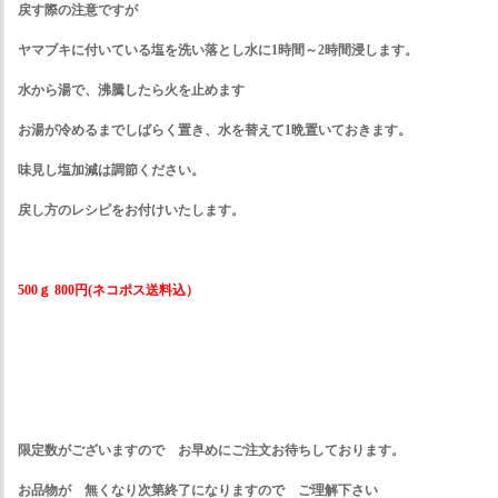
戻す際の注意ですが
ヤマブキに付いている塩を洗い落とし水に1時間～2時間浸します。
水から湯で、沸騰したら火を止めます
お湯が冷めるまでしばらく置き、水を替えて1晩置いておきます。
味見し塩加減は調節ください。
戻し方のレシピをお付けいたします。
500ｇ 800円(ネコポス送料込）
限定数がございますので お早めにご注文お待ちしております。
お品物が 無くなり次第終了になりますので ご理解下さい