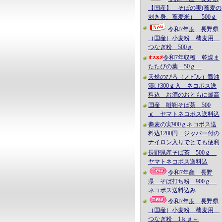
【国産】 そばの実(蕎麦の
剥き身、蕎麦米） 500ｇ
令和7年度 長野県
（国産）小麦粉 蕎麦用
つなぎ粉 500ｇ
令和7年収穫 乾燥ま
たたびの葉 50ｇ
天然のびろ（ノビル）醤油
漬け300ｇ入 ネコポス送
料込 お酒のおともに最高
国産 韃靼そば茶 500
ｇ ヤマトネコポス送料込
蕎麦の実900ｇネコポス送
料込1200円 ジッパー付の
ナイロン入りでとても便利
長野県産そば茶 500ｇ
ヤマトネコポス送料込
令和7年産 長野
県 そば打ち粉 900ｇ
ネコポス送料込み
令和7年度 長野県
（国産）小麦粉 蕎麦用
つなぎ粉 1ｋｇ～