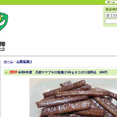
ホーム
>
山菜塩漬け
令和8年度 天然ヤマブキの塩漬け500ｇネコポス送料込 800円