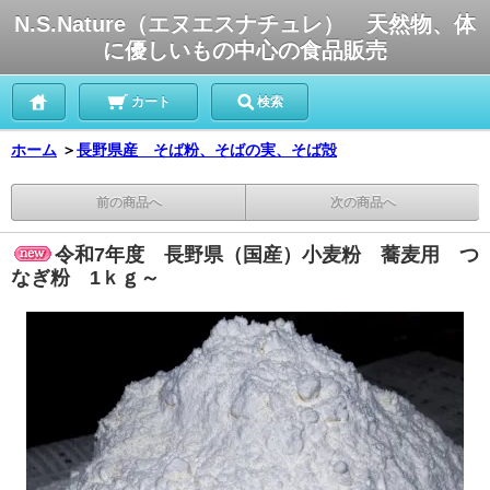
N.S.Nature（エヌエスナチュレ） 天然物、体
に優しいもの中心の食品販売
カート
検索
ホーム
＞
長野県産 そば粉、そばの実、そば殻
前の商品へ
次の商品へ
令和7年度 長野県（国産）小麦粉 蕎麦用 つ
なぎ粉 1ｋｇ～