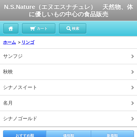
N.S.Nature（エヌエスナチュレ） 天然物、体
に優しいもの中心の食品販売
カート
検索
ホーム
＞
リンゴ
サンフジ
秋映
シナノスイート
名月
シナノゴールド
おすすめ順
価格順
新着順