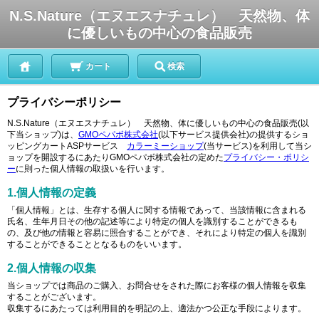
N.S.Nature（エヌエスナチュレ） 天然物、体
に優しいもの中心の食品販売
カート
検索
プライバシーポリシー
N.S.Nature（エヌエスナチュレ） 天然物、体に優しいもの中心の食品販売(以
下当ショップ)は、
GMOペパボ株式会社
(以下サービス提供会社)の提供するショ
ッピングカートASPサービス
カラーミーショップ
(当サービス)を利用して当シ
ョップを開設するにあたりGMOペパボ株式会社の定めた
プライバシー・ポリシ
ー
に則った個人情報の取扱いを行います。
1.個人情報の定義
「個人情報」とは、生存する個人に関する情報であって、当該情報に含まれる
氏名、生年月日その他の記述等により特定の個人を識別することができるも
の、及び他の情報と容易に照合することができ、それにより特定の個人を識別
することができることとなるものをいいます。
2.個人情報の収集
当ショップでは商品のご購入、お問合せをされた際にお客様の個人情報を収集
することがございます。
収集するにあたっては利用目的を明記の上、適法かつ公正な手段によります。