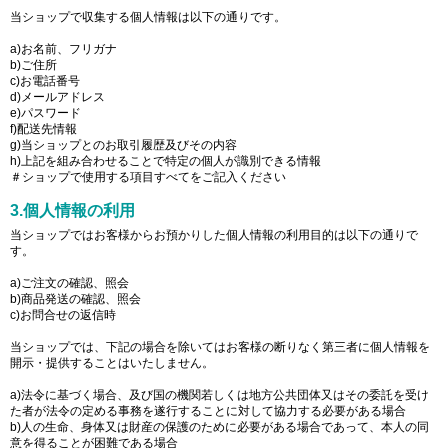
当ショップで収集する個人情報は以下の通りです。
a)お名前、フリガナ
b)ご住所
c)お電話番号
d)メールアドレス
e)パスワード
f)配送先情報
g)当ショップとのお取引履歴及びその内容
h)上記を組み合わせることで特定の個人が識別できる情報
＃ショップで使用する項目すべてをご記入ください
3.個人情報の利用
当ショップではお客様からお預かりした個人情報の利用目的は以下の通りで
す。
a)ご注文の確認、照会
b)商品発送の確認、照会
c)お問合せの返信時
当ショップでは、下記の場合を除いてはお客様の断りなく第三者に個人情報を
開示・提供することはいたしません。
a)法令に基づく場合、及び国の機関若しくは地方公共団体又はその委託を受け
た者が法令の定める事務を遂行することに対して協力する必要がある場合
b)人の生命、身体又は財産の保護のために必要がある場合であって、本人の同
意を得ることが困難である場合