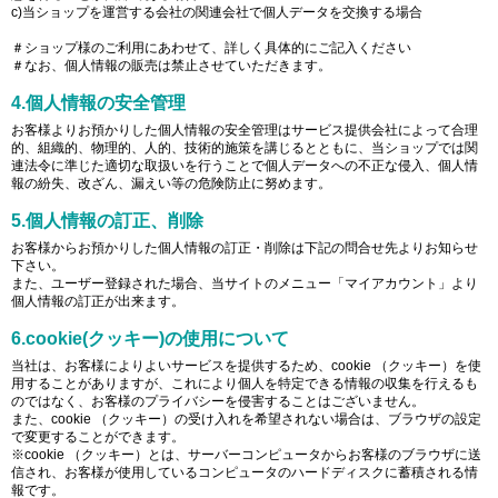
c)当ショップを運営する会社の関連会社で個人データを交換する場合
＃ショップ様のご利用にあわせて、詳しく具体的にご記入ください
＃なお、個人情報の販売は禁止させていただきます。
4.個人情報の安全管理
お客様よりお預かりした個人情報の安全管理はサービス提供会社によって合理
的、組織的、物理的、人的、技術的施策を講じるとともに、当ショップでは関
連法令に準じた適切な取扱いを行うことで個人データへの不正な侵入、個人情
報の紛失、改ざん、漏えい等の危険防止に努めます。
5.個人情報の訂正、削除
お客様からお預かりした個人情報の訂正・削除は下記の問合せ先よりお知らせ
下さい。
また、ユーザー登録された場合、当サイトのメニュー「マイアカウント」より
個人情報の訂正が出来ます。
6.cookie(クッキー)の使用について
当社は、お客様によりよいサービスを提供するため、cookie （クッキー）を使
用することがありますが、これにより個人を特定できる情報の収集を行えるも
のではなく、お客様のプライバシーを侵害することはございません。
また、cookie （クッキー）の受け入れを希望されない場合は、ブラウザの設定
で変更することができます。
※cookie （クッキー）とは、サーバーコンピュータからお客様のブラウザに送
信され、お客様が使用しているコンピュータのハードディスクに蓄積される情
報です。