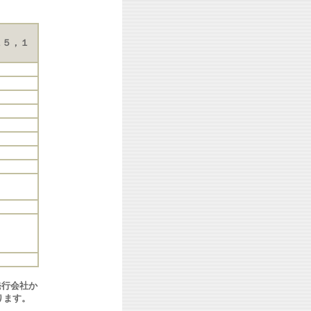
１５，１
。
発行会社か
ります。