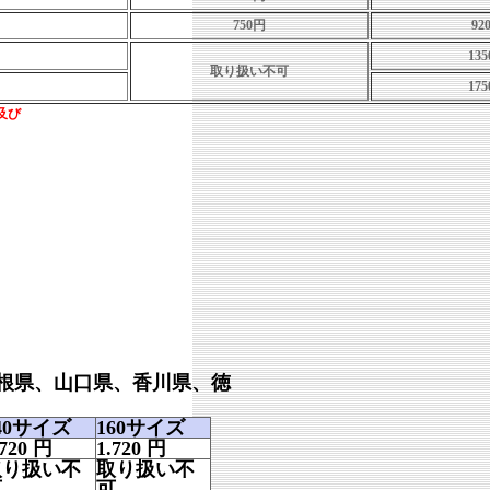
750円
92
13
取り扱い不可
17
及び
根県、山口県、香川県、徳
40サイズ
160サイズ
.720
円
1.720
円
取り扱い不
取り扱い不
可
可