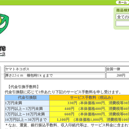
ヤマトネコポス
全国一律
厚さ2.5ｃｍ 梱包時1ｋｇまで
260円
【代金引換手数料】
代金引換額に応じて1件あたり下記のサービス手数料を申し受けます。
代金引換額
サービス手数料（税込み）
1万円未満
330円
本体価格300円、消費税等30
（
1万円以上～3万円未満
440円
（本体価格400円、消費税等40
3万円以上～10万円未満
660円
（本体価格600円、消費税等60
10万円以上～30万円まで
1,100円
（本体価格1,000円、消費税等100
＊なお、運賃、銀行振込手数料、収入印紙代等は、サービス料金に含まれ