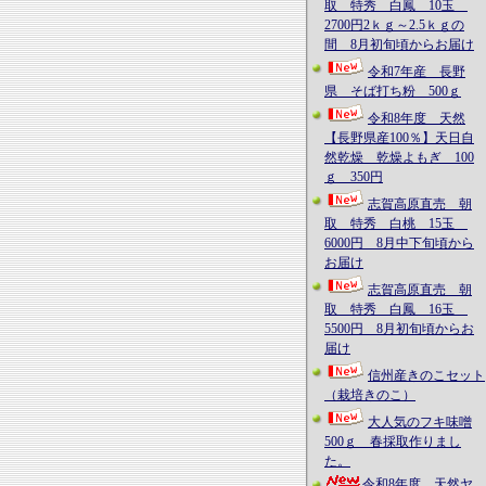
取 特秀 白鳳 10玉
2700円2ｋｇ～2.5ｋｇの
間 8月初旬頃からお届け
令和7年産 長野
県 そば打ち粉 500ｇ
令和8年度 天然
【長野県産100％】天日自
然乾燥 乾燥よもぎ 100
ｇ 350円
志賀高原直売 朝
取 特秀 白桃 15玉
6000円 8月中下旬頃から
お届け
志賀高原直売 朝
取 特秀 白鳳 16玉
5500円 8月初旬頃からお
届け
信州産きのこセット
（栽培きのこ）
大人気のフキ味噌
500ｇ 春採取作りまし
た。
令和8年度 天然ヤ