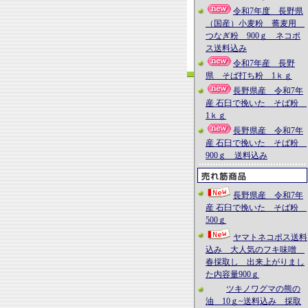
令和7年度 長野県
（国産）小麦粉 蕎麦用
つなぎ粉 900ｇ ネコポ
ス送料込み
令和7年産 長野
県 そば打ち粉 1ｋｇ
長野県産 令和7年
産 石臼で挽いた そば粉
1ｋｇ
長野県産 令和7年
産 石臼で挽いた そば粉
900ｇ 送料込み
長野県産 令和7年
産 石臼で挽いた そば粉
500ｇ
ヤマトネコポス送料
込み 大人気のフキ味噌
春採取し 出来上がりまし
た内容量900ｇ
ツキノワグマの熊の
油 10ｇ~送料込み 採取