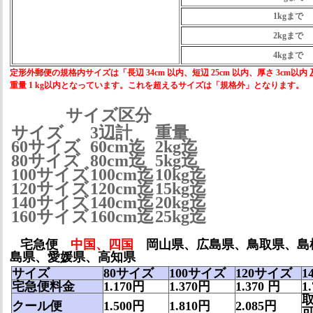
1kgまで
2kgまで
4kgまで
定形外郵便の規格内サイズは「長辺 34cm 以内、短辺 25cm 以内、厚さ 3cm以内 
重量 1 kg以内となっています。これを超えるサイズは「規格外」となります。
サイズ区分
サイズ
3辺計
重量
60サイズ
60cm迄
2kg迄
80サイズ
80cm迄
5kg迄
100サイズ
100cm迄
10kg迄
120サイズ
120cm迄
15kg迄
140サイズ
140cm迄
20kg迄
160サイズ
160cm迄
25kg迄
宅急便
中国、四国
岡山県、広島県、鳥取県、島
島県、愛媛県、高知県
サイズ
80サイズ
100サイズ
120サイズ
1
宅急便料金
1.170
円
1.370
円
1.370
円
1
クール便
1.500円
1.810円
2.085円