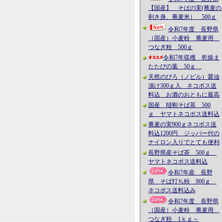
【国産】 そばの実(蕎麦の
剥き身、蕎麦米） 500ｇ
令和7年度 長野県
（国産）小麦粉 蕎麦用
つなぎ粉 500ｇ
令和7年収穫 乾燥ま
たたびの葉 50ｇ
天然のびろ（ノビル）醤油
漬け300ｇ入 ネコポス送
料込 お酒のおともに最高
国産 韃靼そば茶 500
ｇ ヤマトネコポス送料込
蕎麦の実900ｇネコポス送
料込1200円 ジッパー付の
ナイロン入りでとても便利
長野県産そば茶 500ｇ
ヤマトネコポス送料込
令和7年産 長野
県 そば打ち粉 900ｇ
ネコポス送料込み
令和7年度 長野県
（国産）小麦粉 蕎麦用
つなぎ粉 1ｋｇ～