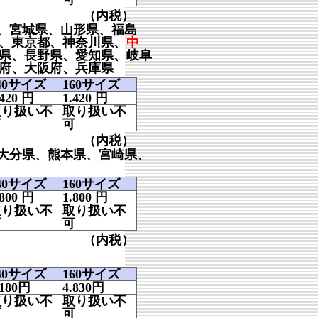
（内税）
、宮城県、山形県、福島
、東京都、神奈川県、
中
県、長野県、愛知県、岐阜
府、大阪府、兵庫県
40サイズ
160サイズ
.420
円
1.420
円
取り扱い不
取り扱い不
可
可
（内税）
大分県、熊本県、宮崎県、
40サイズ
160サイズ
.800
円
1.800
円
取り扱い不
取り扱い不
可
可
（内税）
40サイズ
160サイズ
.180
円
4.830
円
取り扱い不
取り扱い不
可
可