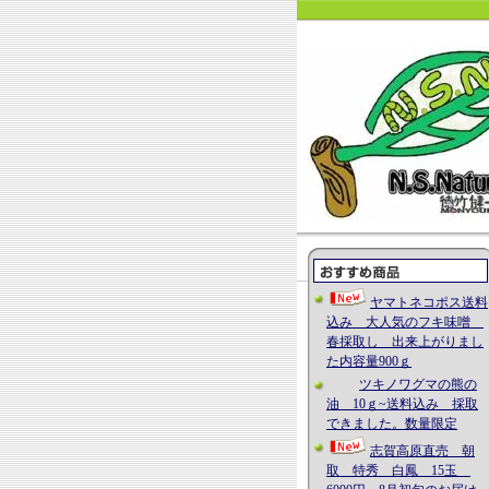
ヤマトネコポス送料
込み 大人気のフキ味噌
春採取し 出来上がりまし
た内容量900ｇ
ツキノワグマの熊の
油 10ｇ~送料込み 採取
できました。数量限定
志賀高原直売 朝
取 特秀 白鳳 15玉