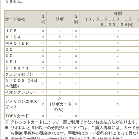
りません。
分割
１
２
カード会社
リボ
（３，５，６，１０，１２，
回
回
８，２０，２４回）
ＪＣＢ
○
○
×
○
ＶＩＳＡ
○
○
○
○
ＭＡＳＴＥＲ
○
○
○
○
ＤＣ
○
○
×
○
ＵＣ
○
○
○
○
ＵＦＪ
○
○
×
○
Ｄｉｎｅｒｓ
○
○
×
×
クレディセゾン
○
○
○
×
ＮＩＣＯＳ（旧日
○
○
○
○
本信販）
イオンクレジット
○
○
○
○
△
アメリカンエキス
○
（リボカード
×
○
プレス
のみ）
TOP&カード
○
○
○
○
※
クレジットカードによって一部ご利用できないお支払方法があります
※
リボ払いと３回以上の分割払いについては、ご購入者様には、カード
ら別途 手数料が課金されます。手数料はカード発行会社によって異な
※
ボーナス一括払い・ボーナス併用払いはご利用いただけません。