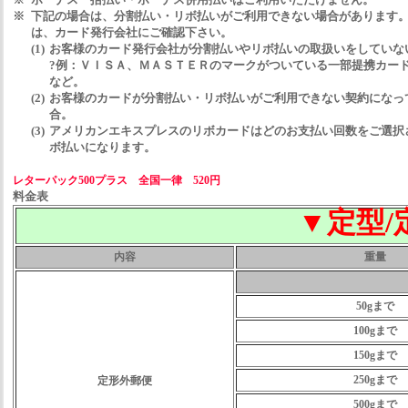
※
下記の場合は、分割払い・リボ払いがご利用できない場合があります
は、カード発行会社にご確認下さい。
(1)
お客様のカード発行会社が分割払いやリボ払いの取扱いをしていな
?例：ＶＩＳＡ、ＭＡＳＴＥＲのマークがついている一部提携カー
など。
(2)
お客様のカードが分割払い・リボ払いがご利用できない契約になっ
合。
(3)
アメリカンエキスプレスのリボカードはどのお支払い回数をご選択
ボ払いになります。
レターパック500プラス 全国一律 520円
料金表
▼定型/
内容
重量
50gまで
100gまで
150gまで
250gまで
定形外郵便
500gまで