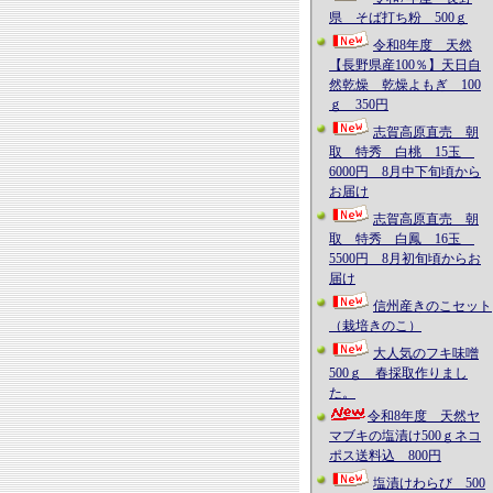
県 そば打ち粉 500ｇ
令和8年度 天然
【長野県産100％】天日自
然乾燥 乾燥よもぎ 100
ｇ 350円
志賀高原直売 朝
取 特秀 白桃 15玉
6000円 8月中下旬頃から
お届け
志賀高原直売 朝
取 特秀 白鳳 16玉
5500円 8月初旬頃からお
届け
信州産きのこセット
（栽培きのこ）
大人気のフキ味噌
500ｇ 春採取作りまし
た。
令和8年度 天然ヤ
マブキの塩漬け500ｇネコ
ポス送料込 800円
塩漬けわらび 500