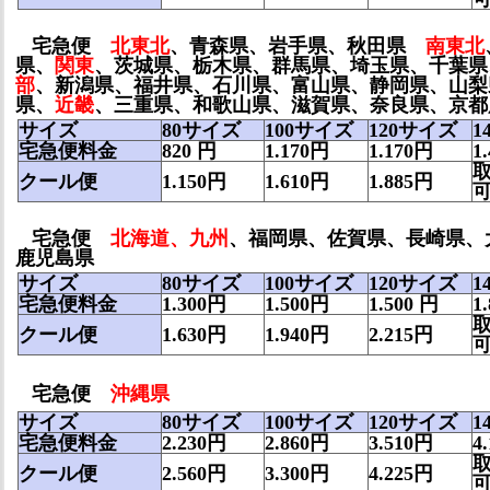
宅急便
北東北
、青森県、岩手県、秋田県
南東北
県、
関東
、茨城県、栃木県、群馬県、埼玉県、千葉県
部
、新潟県、福井県、石川県、富山県、静岡県、山梨
県、
近畿
、
三重県、和歌山県、滋賀県、奈良県、京都
サイズ
80サイズ
100サイズ
120サイズ
1
宅急便料金
820
円
1.170
円
1.170
円
1
クール便
1.150円
1.610円
1.885円
宅急便
北海道、九州
、福岡県、佐賀県、長崎県、
鹿児島県
サイズ
80サイズ
100サイズ
120サイズ
1
宅急便料金
1.300
円
1.500
円
1.500
円
1
クール便
1.630円
1.940円
2.215円
宅急便
沖縄県
サイズ
80サイズ
100サイズ
120サイズ
1
宅急便料金
2.230
円
2.860
円
3.510
円
4
クール便
2.560円
3.300円
4.225円