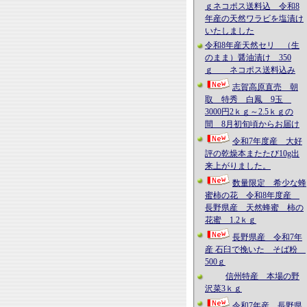
ｇネコポス送料込 令和8
年産の天然ワラビを塩漬け
いたしました
令和8年産天然セリ （生
のまま）醤油漬け 350
ｇ ネコポス送料込み
志賀高原直売 朝
取 特秀 白鳳 9玉
3000円2ｋｇ～2.5ｋｇの
間 8月初旬頃からお届け
令和7年度産 大好
評の乾燥本またたび10g出
来上がりました。
数量限定 希少な蜂
蜜柿の花 令和8年度産
長野県産 天然蜂蜜 柿の
花蜜 1.2ｋｇ
長野県産 令和7年
産 石臼で挽いた そば粉
500ｇ
信州特産 本場の野
沢菜3ｋｇ
令和7年産 長野県