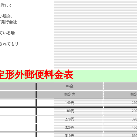
。詳しく
い場合。
ド発行会社
ている場
されてもリ
定形外郵便料金表
料金
規定内
規
140円
26
180円
29
270円
39
320円
45
510円
66