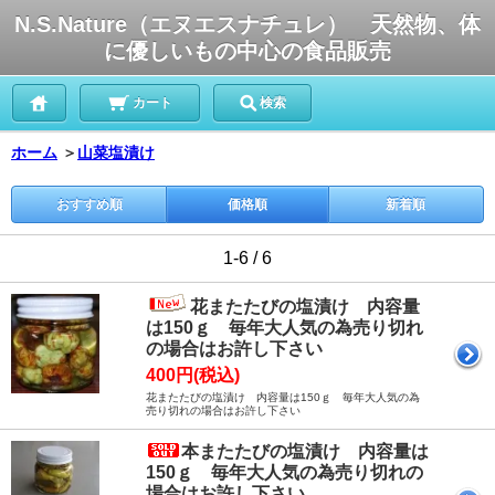
N.S.Nature（エヌエスナチュレ） 天然物、体
に優しいもの中心の食品販売
カート
検索
ホーム
＞
山菜塩漬け
おすすめ順
価格順
新着順
1-6 / 6
花またたびの塩漬け 内容量
は150ｇ 毎年大人気の為売り切れ
の場合はお許し下さい
400円(税込)
花またたびの塩漬け 内容量は150ｇ 毎年大人気の為
売り切れの場合はお許し下さい
本またたびの塩漬け 内容量は
150ｇ 毎年大人気の為売り切れの
場合はお許し下さい