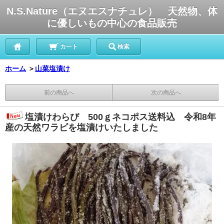
N.S.Nature（エヌエスナチュレ） 天然物、体
に優しいもの中心の食品販売
カート
検索
ホーム
＞
山菜塩漬け
前の商品へ
次の商品へ
塩漬けわらび 500ｇネコポス送料込 令和8年
産の天然ワラビを塩漬けいたしました