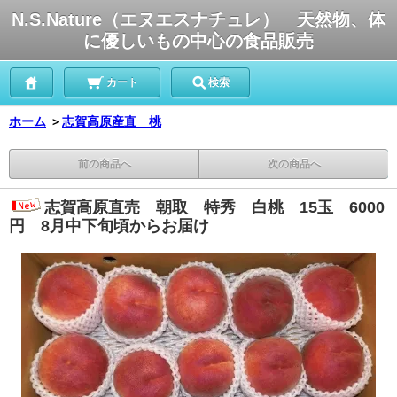
N.S.Nature（エヌエスナチュレ） 天然物、体
に優しいもの中心の食品販売
カート
検索
ホーム
＞
志賀高原産直 桃
前の商品へ
次の商品へ
志賀高原直売 朝取 特秀 白桃 15玉 6000
円 8月中下旬頃からお届け