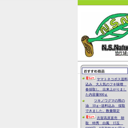
ヤマトネコポス送料
込み 大人気のフキ味噌
春採取し 出来上がりまし
た内容量900ｇ
ツキノワグマの熊の
油 10ｇ~送料込み 採取
できました。数量限定
志賀高原直売 朝
取 特秀 白鳳 15玉