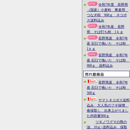
令和7年度 長野県
（国産）小麦粉 蕎麦用
つなぎ粉 900ｇ ネコポ
ス送料込み
令和7年産 長野
県 そば打ち粉 1ｋｇ
長野県産 令和7年
産 石臼で挽いた そば粉
1ｋｇ
長野県産 令和7年
産 石臼で挽いた そば粉
900ｇ 送料込み
長野県産 令和7年
産 石臼で挽いた そば粉
500ｇ
ヤマトネコポス送料
込み 大人気のフキ味噌
春採取し 出来上がりまし
た内容量900ｇ
ツキノワグマの熊の
油 10ｇ~送料込み 採取