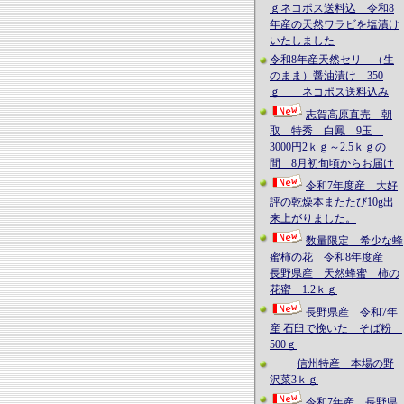
ｇネコポス送料込 令和8
年産の天然ワラビを塩漬け
いたしました
令和8年産天然セリ （生
のまま）醤油漬け 350
ｇ ネコポス送料込み
志賀高原直売 朝
取 特秀 白鳳 9玉
3000円2ｋｇ～2.5ｋｇの
間 8月初旬頃からお届け
令和7年度産 大好
評の乾燥本またたび10g出
来上がりました。
数量限定 希少な蜂
蜜柿の花 令和8年度産
長野県産 天然蜂蜜 柿の
花蜜 1.2ｋｇ
長野県産 令和7年
産 石臼で挽いた そば粉
500ｇ
信州特産 本場の野
沢菜3ｋｇ
令和7年産 長野県