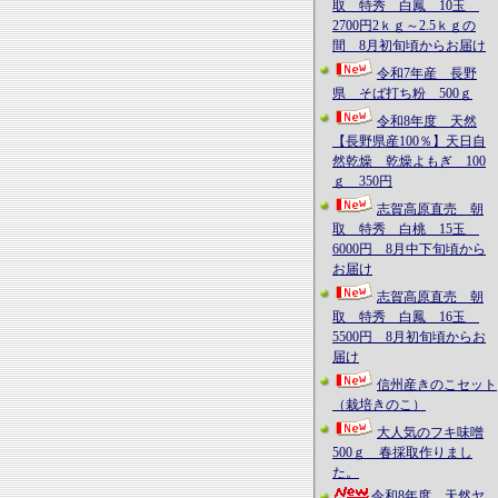
取 特秀 白鳳 10玉
2700円2ｋｇ～2.5ｋｇの
間 8月初旬頃からお届け
令和7年産 長野
県 そば打ち粉 500ｇ
令和8年度 天然
【長野県産100％】天日自
然乾燥 乾燥よもぎ 100
ｇ 350円
志賀高原直売 朝
取 特秀 白桃 15玉
6000円 8月中下旬頃から
お届け
志賀高原直売 朝
取 特秀 白鳳 16玉
5500円 8月初旬頃からお
届け
信州産きのこセット
（栽培きのこ）
大人気のフキ味噌
500ｇ 春採取作りまし
た。
令和8年度 天然ヤ