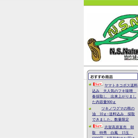
ヤマトネコポス送料
込み 大人気のフキ味噌
春採取し 出来上がりまし
た内容量900ｇ
ツキノワグマの熊の
油 10ｇ~送料込み 採取
できました。数量限定
志賀高原直売 朝
取 特秀 白鳳 15玉