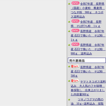
令和7年度 長野県
（国産）小麦粉 蕎麦用
つなぎ粉 900ｇ ネコポ
ス送料込み
令和7年産 長野
県 そば打ち粉 1ｋｇ
長野県産 令和7年
産 石臼で挽いた そば粉
1ｋｇ
長野県産 令和7年
産 石臼で挽いた そば粉
900ｇ 送料込み
長野県産 令和7年
産 石臼で挽いた そば粉
500ｇ
ヤマトネコポス送料
込み 大人気のフキ味噌
春採取し 出来上がりまし
た内容量900ｇ
ツキノワグマの熊の
油 10ｇ~送料込み 採取