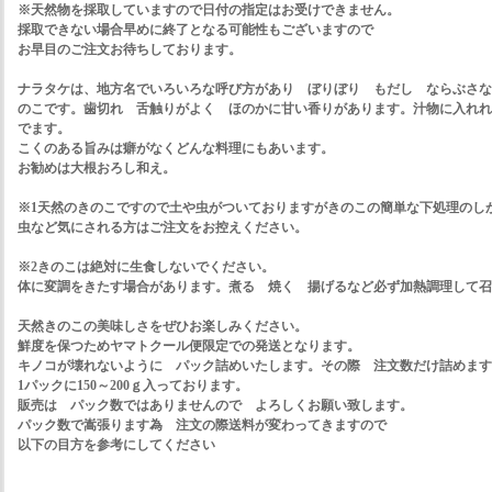
※天然物を採取していますので日付の指定はお受けできません。
採取できない場合早めに終了となる可能性もございますので
お早目のご注文お待ちしております。
ナラタケは、地方名でいろいろな呼び方があり ぼりぼり もだし ならぶさな
のこです。歯切れ 舌触りがよく ほのかに甘い香りがあります。汁物に入れれ
でます。
こくのある旨みは癖がなくどんな料理にもあいます。
お勧めは大根おろし和え。
※1天然のきのこですので土や虫がついておりますがきのこの簡単な下処理のし
虫など気にされる方はご注文をお控えください。
※2きのこは絶対に生食しないでください。
体に変調をきたす場合があります。煮る 焼く 揚げるなど必ず加熱調理して召
天然きのこの美味しさをぜひお楽しみください。
鮮度を保つためヤマトクール便限定での発送となります。
キノコが壊れないように パック詰めいたします。その際 注文数だけ詰めます
1パックに150～200ｇ入っております。
販売は パック数ではありませんので よろしくお願い致します。
パック数で嵩張ります為 注文の際送料が変わってきますので
以下の目方を参考にしてください