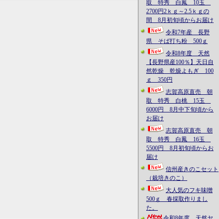
取 特秀 白鳳 10玉
2700円2ｋｇ～2.5ｋｇの
間 8月初旬頃からお届け
令和7年産 長野
県 そば打ち粉 500ｇ
令和8年度 天然
【長野県産100％】天日自
然乾燥 乾燥よもぎ 100
ｇ 350円
志賀高原直売 朝
取 特秀 白桃 15玉
6000円 8月中下旬頃から
お届け
志賀高原直売 朝
取 特秀 白鳳 16玉
5500円 8月初旬頃からお
届け
信州産きのこセット
（栽培きのこ）
大人気のフキ味噌
500ｇ 春採取作りまし
た。
令和8年度 天然ヤ