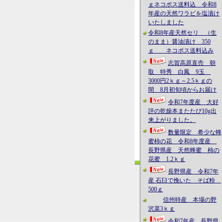
ｇネコポス送料込 令和8
年産の天然ワラビを塩漬け
いたしました
令和8年産天然セリ （生
のまま）醤油漬け 350
ｇ ネコポス送料込み
志賀高原直売 朝
取 特秀 白鳳 9玉
3000円2ｋｇ～2.5ｋｇの
間 8月初旬頃からお届け
令和7年度産 大好
評の乾燥本またたび10g出
来上がりました。
数量限定 希少な蜂
蜜柿の花 令和8年度産
長野県産 天然蜂蜜 柿の
花蜜 1.2ｋｇ
長野県産 令和7年
産 石臼で挽いた そば粉
500ｇ
信州特産 本場の野
沢菜3ｋｇ
令和7年産 長野県