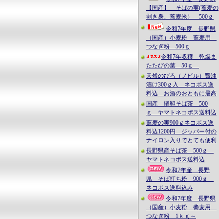
【国産】 そばの実(蕎麦の
剥き身、蕎麦米） 500ｇ
令和7年度 長野県
（国産）小麦粉 蕎麦用
つなぎ粉 500ｇ
令和7年収穫 乾燥ま
たたびの葉 50ｇ
天然のびろ（ノビル）醤油
漬け300ｇ入 ネコポス送
料込 お酒のおともに最高
国産 韃靼そば茶 500
ｇ ヤマトネコポス送料込
蕎麦の実900ｇネコポス送
料込1200円 ジッパー付の
ナイロン入りでとても便利
長野県産そば茶 500ｇ
ヤマトネコポス送料込
令和7年産 長野
県 そば打ち粉 900ｇ
ネコポス送料込み
令和7年度 長野県
（国産）小麦粉 蕎麦用
つなぎ粉 1ｋｇ～