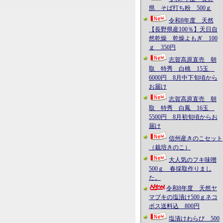
県 そば打ち粉 500ｇ
令和8年度 天然
【長野県産100％】天日自
然乾燥 乾燥よもぎ 100
ｇ 350円
志賀高原直売 朝
取 特秀 白桃 15玉
6000円 8月中下旬頃から
お届け
志賀高原直売 朝
取 特秀 白鳳 16玉
5500円 8月初旬頃からお
届け
信州産きのこセット
（栽培きのこ）
大人気のフキ味噌
500ｇ 春採取作りまし
た。
令和8年度 天然ヤ
マブキの塩漬け500ｇネコ
ポス送料込 800円
塩漬けわらび 500